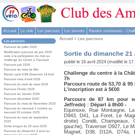
Aller
au
contenu
-
Accueil
Le club
Les parcours
Les brevets
Randos extérieures - Chal
Aller
Vous
au
Accueil
>
Les parcours
Dans
Les parcours
êtes
menu
la
ici
Parcours de juillet 2026
rubrique
principal
:
Sortie du dimanche 21 
Modification parcours de juin 2026
:
-
suite à la participation du club au
challenge du Centre à Tranzault
publié le 16 avril 2024 (modifié le 17
Aller
Parcours juin 2026
à
Parcours du mois de Mai
Challenge du centre à la Chât
la
Rando cyclo KSB dimanche 19 Avril
7h
Parcours mois d’avril 2026
recherche
Parcours route de 53,70 & 95 k
Parcours du mois de mars 2026
L’inscription est à 5€00
Parcours Février 2026
Parcours de Janvier 2026
Parcours de 87 km pour se
Parcours décembre 2025
Jeffredo) : Départ à 8h00 -
Parcours du mois de Novembre 2025
Parcours du mercredi 1 octobre au
Equinoxe, Rue Montaigne, La 
mercredi 29 octobre 2025
D943, D41, La Foret, Le Magn
Parcours du mois de septembre
droite) Condé, Champeaux, C
2025
gauche), Traverser D927, Le Ma
Sortie longue du 20 aout 2025
Magnet, D38, D12A, D74a, L
Parcours du dimanche 3 aout au
dimanche 31 aout 2025