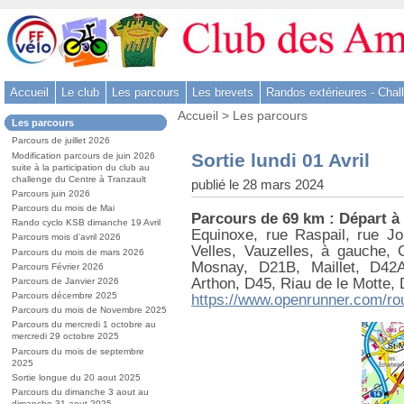
Aller
au
contenu
-
Accueil
Le club
Les parcours
Les brevets
Randos extérieures - Chal
Aller
Vous
au
Accueil
>
Les parcours
Dans
Les parcours
êtes
menu
la
ici
Parcours de juillet 2026
rubrique
principal
:
Sortie lundi 01 Avril
Modification parcours de juin 2026
:
-
suite à la participation du club au
challenge du Centre à Tranzault
publié le 28 mars 2024
Aller
Parcours juin 2026
à
Parcours du mois de Mai
Parcours de 69 km : Départ à
la
Rando cyclo KSB dimanche 19 Avril
Equinoxe, rue Raspail, rue J
Parcours mois d’avril 2026
recherche
Velles, Vauzelles, à gauche,
Parcours du mois de mars 2026
Mosnay, D21B, Maillet, D42A
Parcours Février 2026
Arthon, D45, Riau de le Motte, 
Parcours de Janvier 2026
Parcours décembre 2025
https://www.openrunner.com/ro
Parcours du mois de Novembre 2025
Parcours du mercredi 1 octobre au
mercredi 29 octobre 2025
Parcours du mois de septembre
2025
Sortie longue du 20 aout 2025
Parcours du dimanche 3 aout au
dimanche 31 aout 2025