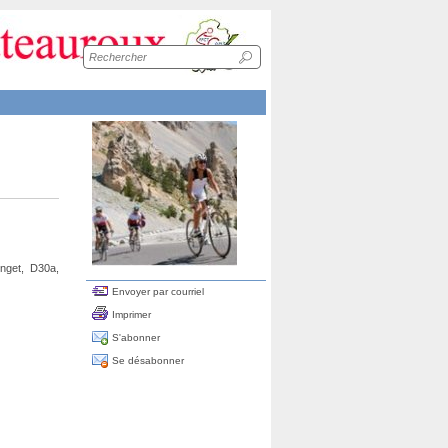
Recherche
sur
le
site
nget, D30a,
Envoyer par courriel
Imprimer
S'abonner
Se désabonner