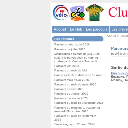
Aller
au
contenu
-
Accueil
Le club
Les parcours
Les breve
Aller
Vous
au
Accueil
>
Les p
Dans
Les parcours
êtes
menu
la
ici
Parcours mois d’aout 2026
rubrique
principal
Parcours
:
Parcours de juillet 2026
:
-
publié le 24
Modification parcours de juin 2026
suite à la participation du club au
Aller
challenge du Centre à Tranzault
à
Parcours juin 2026
Sortie d
Contenu
la
Parcours du mois de Mai
Parcours d
Rando cyclo KSB dimanche 19 Avril
Equinoxe, R
recherche
Parcours mois d’avril 2026
Mosnay, D40
Parcours du mois de mars 2026
Parcours Février 2026
Parcours de Janvier 2026
Parcours décembre 2025
Parcours du mois de Novembre 2025
Parcours du mercredi 1 octobre au
mercredi 29 octobre 2025
Parcours du mois de septembre
2025
Sortie longue du 20 aout 2025