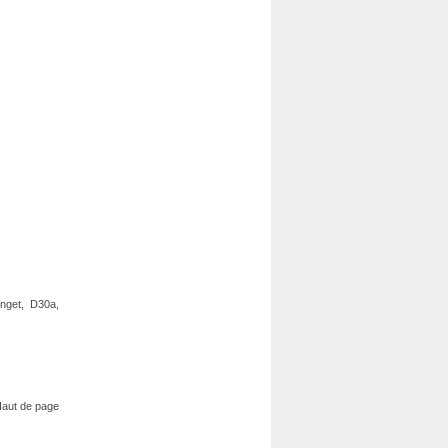
nget, D30a,
aut de page