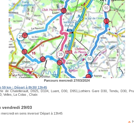
Parcours mercredi 27/03/2024
e 59 km : Départ à 8h30/ 13h45
te de Chatellerault, D925, D104, Luant, D30, D951,Lothiers Gare D30, Tendu, D30, Pru
, Velles, La Colas , Chatx
u vendredi 29/03
 mercredi en sens inverse/ Départ à 13h45
H