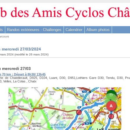
ts
Randos extérieures - Challenges
Calendrier
Album photos
arcours
 mercredi 27/03/2024
 mars 2024 (modifié le 26 mars 2024)
u mercredi 27/03
e 70 km : Départ à 8h30/ 13h45
te de Chatellerault, D925, D104, Luant, D30, D951,Lothiers Gare D30, Tendu, D30, Pru
, Velles, La Colas , Chatx