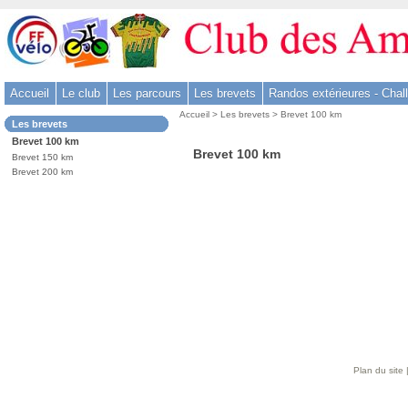
Aller
au
contenu
-
Accueil
Le club
Les parcours
Les brevets
Randos extérieures - Chal
Aller
Vous
au
Accueil
>
Les brevets
> Brevet 100 km
Dans
Les brevets
êtes
menu
la
Brevet 100 km
ici
rubrique
principal
Brevet 100 km
:
Brevet 150 km
:
-
Brevet 200 km
Aller
à
la
recherche
Plan du site