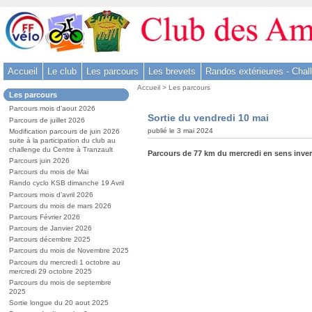
Aller
au
contenu
-
Accueil
Le club
Les parcours
Les brevets
Randos extérieures - Chal
Aller
Vous
au
Accueil
>
Les parcours
Dans
Les parcours
êtes
menu
la
ici
Parcours mois d’aout 2026
rubrique
principal
Sortie du vendredi 10 mai
:
Parcours de juillet 2026
:
-
publié le 3 mai 2024
Modification parcours de juin 2026
suite à la participation du club au
Aller
challenge du Centre à Tranzault
Parcours de 77 km du mercredi en sens inver
à
Parcours juin 2026
la
Parcours du mois de Mai
Rando cyclo KSB dimanche 19 Avril
recherche
Parcours mois d’avril 2026
Parcours du mois de mars 2026
Parcours Février 2026
Parcours de Janvier 2026
Parcours décembre 2025
Parcours du mois de Novembre 2025
Parcours du mercredi 1 octobre au
mercredi 29 octobre 2025
Parcours du mois de septembre
2025
Sortie longue du 20 aout 2025