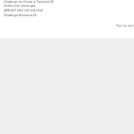
Challenge du Centre à Tranzault 36
(Indre) avec traces gpx
BREVET DES 150 KM 2026
Challenge Bonneval-28
Plan du site