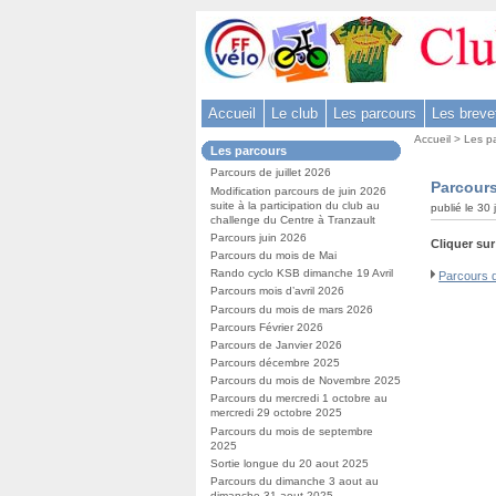
Aller
au
contenu
-
Accueil
Le club
Les parcours
Les breve
Aller
Vous
au
Accueil
>
Les p
Dans
Les parcours
êtes
menu
la
ici
Parcours de juillet 2026
rubrique
principal
Parcours
:
Modification parcours de juin 2026
:
-
suite à la participation du club au
publié le 30 
challenge du Centre à Tranzault
Aller
Parcours juin 2026
Cliquer sur
à
Parcours du mois de Mai
la
Rando cyclo KSB dimanche 19 Avril
Parcours d
Parcours mois d’avril 2026
recherche
Parcours du mois de mars 2026
Parcours Février 2026
Parcours de Janvier 2026
Parcours décembre 2025
Parcours du mois de Novembre 2025
Parcours du mercredi 1 octobre au
mercredi 29 octobre 2025
Parcours du mois de septembre
2025
Sortie longue du 20 aout 2025
Parcours du dimanche 3 aout au
dimanche 31 aout 2025