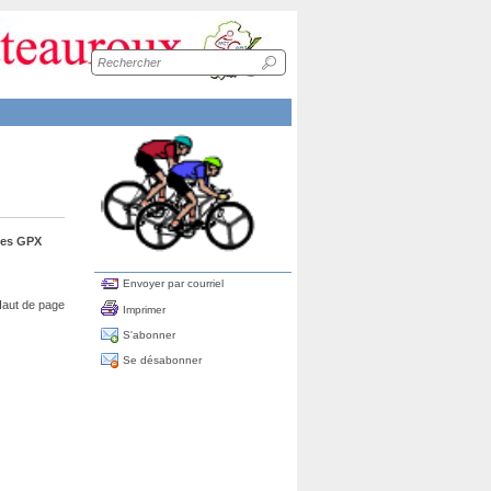
Recherche
sur
le
site
aces GPX
Envoyer par courriel
aut de page
Imprimer
S'abonner
Se désabonner