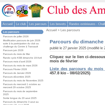
Aller
au
contenu
-
Accueil
Le club
Les parcours
Les brevets
Randos extérieures - Chal
Aller
Vous
au
Accueil
>
Les parcours
Dans
Les parcours
êtes
menu
la
ici
Parcours de juillet 2026
rubrique
principal
:
Parcours du dimanche 2
Modification parcours de juin 2026
:
-
suite à la participation du club au
challenge du Centre à Tranzault
publié le 27 janvier 2025 (modifié le 
Aller
Parcours juin 2026
à
Parcours du mois de Mai
Cliquez sur le lien ci-dessous
la
Rando cyclo KSB dimanche 19 Avril
mois de février
Parcours mois d’avril 2026
recherche
Parcours du mois de mars 2026
Liste des parcours du mois 
Parcours Février 2026
457.8 kio - 08/02/2025)
Parcours de Janvier 2026
Parcours décembre 2025
Parcours du mois de Novembre 2025
Parcours du mercredi 1 octobre au
mercredi 29 octobre 2025
Parcours du mois de septembre
2025
Sortie longue du 20 aout 2025
Parcours du dimanche 3 aout au
dimanche 31 aout 2025