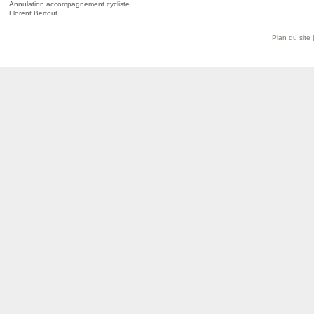
Annulation accompagnement cycliste
Florent Bertout
Plan du site