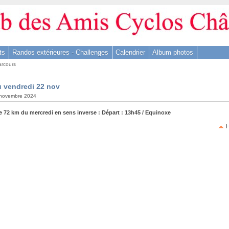
ts
Randos extérieures - Challenges
Calendrier
Album photos
arcours
u vendredi 22 nov
5 novembre 2024
e 72 km du mercredi en sens inverse : Départ : 13h45 / Equinoxe
H