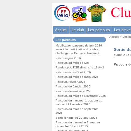
Aller
au
contenu
-
Accueil
Le club
Les parcours
Les breve
Aller
Vous
au
Accueil
>
Les p
Dans
Les parcours
êtes
menu
la
ici
Modification parcours de juin 2026
rubrique
principal
Sortie d
suite à la participation du club au
:
:
-
challenge du Centre à Tranzault
publié le 1
Parcours juin 2026
Aller
Parcours du mois de Mai
Parcours d
à
Rando cyclo KSB dimanche 19 Avril
la
Parcours mois d’avril 2026
Parcours du mois de mars 2026
recherche
Parcours Février 2026
Parcours de Janvier 2026
Parcours décembre 2025
Parcours du mois de Novembre 2025
Parcours du mercredi 1 octobre au
mercredi 29 octobre 2025
Parcours du mois de septembre
2025
Sortie longue du 20 aout 2025
Parcours du dimanche 3 aout au
dimanche 31 aout 2025
Parcours de Juillet 2025