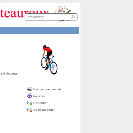
Recherche
sur
le
site
aut de page
Envoyer par courriel
Imprimer
S'abonner
Se désabonner