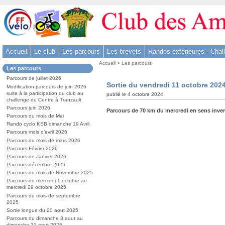
Aller
au
contenu
-
Accueil
Le club
Les parcours
Les brevets
Randos extérieures - Chal
Aller
Vous
au
Accueil
>
Les parcours
Dans
Les parcours
êtes
menu
la
ici
Parcours de juillet 2026
rubrique
principal
Sortie du vendredi 11 octobre 202
:
Modification parcours de juin 2026
:
-
suite à la participation du club au
publié le 4 octobre 2024
challenge du Centre à Tranzault
Aller
Parcours juin 2026
Parcours de 70 km du mercredi en sens inver
à
Parcours du mois de Mai
la
Rando cyclo KSB dimanche 19 Avril
Parcours mois d’avril 2026
recherche
Parcours du mois de mars 2026
Parcours Février 2026
Parcours de Janvier 2026
Parcours décembre 2025
Parcours du mois de Novembre 2025
Parcours du mercredi 1 octobre au
mercredi 29 octobre 2025
Parcours du mois de septembre
2025
Sortie longue du 20 aout 2025
Parcours du dimanche 3 aout au
dimanche 31 aout 2025