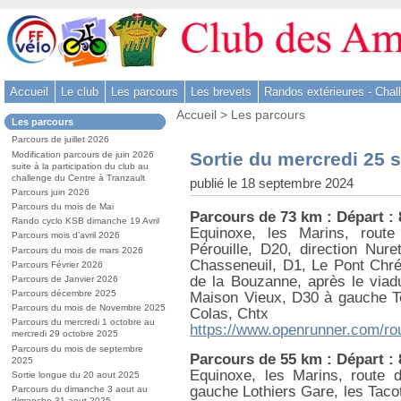
Aller
au
contenu
-
Accueil
Le club
Les parcours
Les brevets
Randos extérieures - Chal
Aller
Vous
au
Accueil
>
Les parcours
Dans
Les parcours
êtes
menu
la
ici
Parcours de juillet 2026
rubrique
principal
:
Sortie du mercredi 25 
Modification parcours de juin 2026
:
-
suite à la participation du club au
challenge du Centre à Tranzault
publié le 18 septembre 2024
Aller
Parcours juin 2026
à
Parcours du mois de Mai
Parcours de 73 km : Départ :
la
Rando cyclo KSB dimanche 19 Avril
Equinoxe, les Marins, route
Parcours mois d’avril 2026
recherche
Pérouille, D20, direction Nur
Parcours du mois de mars 2026
Chasseneuil, D1, Le Pont Chrét
Parcours Février 2026
de la Bouzanne, après le viad
Parcours de Janvier 2026
Parcours décembre 2025
Maison Vieux, D30 à gauche Te
Parcours du mois de Novembre 2025
Colas, Chtx
Parcours du mercredi 1 octobre au
https://www.openrunner.com/ro
mercredi 29 octobre 2025
Parcours du mois de septembre
Parcours de 55 km : Départ :
2025
Equinoxe, les Marins, route 
Sortie longue du 20 aout 2025
gauche Lothiers Gare, les Tacot
Parcours du dimanche 3 aout au
dimanche 31 aout 2025