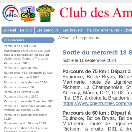
Aller
au
contenu
-
Accueil
Le club
Les parcours
Les brevets
Randos extérieures - Chal
Aller
Vous
au
Accueil
>
Les parcours
Dans
Les parcours
êtes
menu
la
ici
Parcours de juillet 2026
rubrique
principal
:
Sortie du mercredi 18
Modification parcours de juin 2026
:
-
suite à la participation du club au
challenge du Centre à Tranzault
publié le 11 septembre 2024
Aller
Parcours juin 2026
à
Parcours du mois de Mai
Parcours de 75 km : Départ à
la
Rando cyclo KSB dimanche 19 Avril
Equinoxe, Bd de Bryas, Bd de
Parcours mois d’avril 2026
recherche
Martinerie, route de Ligniè
Parcours du mois de mars 2026
Richetin, La Champenoise, St 
Parcours Février 2026
Ablenay, Mâron, D12, D102, à d
Parcours de Janvier 2026
Parcours décembre 2025
l’Ile, D67, à droite la Brauderie
Parcours du mois de Novembre 2025
https://www.openrunner.com/ro
Parcours du mercredi 1 octobre au
mercredi 29 octobre 2025
Parcours de 60 km : Départ à
Parcours du mois de septembre
Equinoxe, Bd de Bryas, Bd de
2025
Martinerie, route de Ligniè
Sortie longue du 20 aout 2025
Richetin, à droite, D31 à dr
Parcours du dimanche 3 aout au
dimanche 31 aout 2025