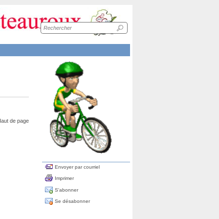
Recherche
sur
le
site
aut de page
Envoyer par courriel
Imprimer
S'abonner
Se désabonner