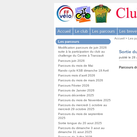
Aller
au
contenu
-
Accueil
Le club
Les parcours
Les breve
Aller
Vous
au
Accueil
>
Les p
Dans
Les parcours
êtes
menu
la
ici
Modification parcours de juin 2026
rubrique
principal
Sortie d
suite à la participation du club au
:
:
-
challenge du Centre à Tranzault
publié le 28
Parcours juin 2026
Aller
Parcours du mois de Mai
Parcours d
à
Rando cyclo KSB dimanche 19 Avril
la
Parcours mois d’avril 2026
Parcours du mois de mars 2026
recherche
Parcours Février 2026
Parcours de Janvier 2026
Parcours décembre 2025
Parcours du mois de Novembre 2025
Parcours du mercredi 1 octobre au
mercredi 29 octobre 2025
Parcours du mois de septembre
2025
Sortie longue du 20 aout 2025
Parcours du dimanche 3 aout au
dimanche 31 aout 2025
Parcours de Juillet 2025