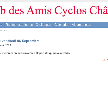
ts
Randos extérieures - Challenges
Calendrier
Album photos
arcours
u vendredi 06 Septembre
 août 2024
u mercredi en sens inverse : Départ d’Equinoxe à 13h45
H