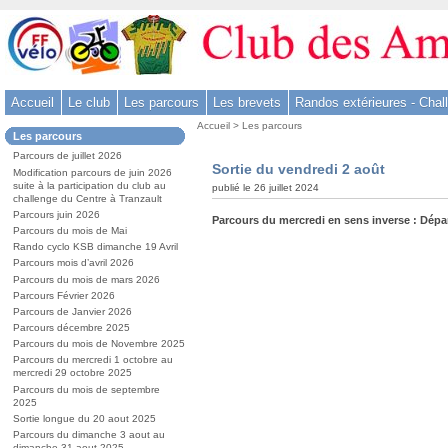
Aller
au
contenu
-
Accueil
Le club
Les parcours
Les brevets
Randos extérieures - Chal
Aller
Vous
au
Accueil
>
Les parcours
Dans
Les parcours
êtes
menu
la
ici
Parcours de juillet 2026
rubrique
principal
Sortie du vendredi 2 août
:
Modification parcours de juin 2026
:
-
suite à la participation du club au
publié le 26 juillet 2024
challenge du Centre à Tranzault
Aller
Parcours juin 2026
Parcours du mercredi en sens inverse : Dépar
à
Parcours du mois de Mai
la
Rando cyclo KSB dimanche 19 Avril
Parcours mois d’avril 2026
recherche
Parcours du mois de mars 2026
Parcours Février 2026
Parcours de Janvier 2026
Parcours décembre 2025
Parcours du mois de Novembre 2025
Parcours du mercredi 1 octobre au
mercredi 29 octobre 2025
Parcours du mois de septembre
2025
Sortie longue du 20 aout 2025
Parcours du dimanche 3 aout au
dimanche 31 aout 2025