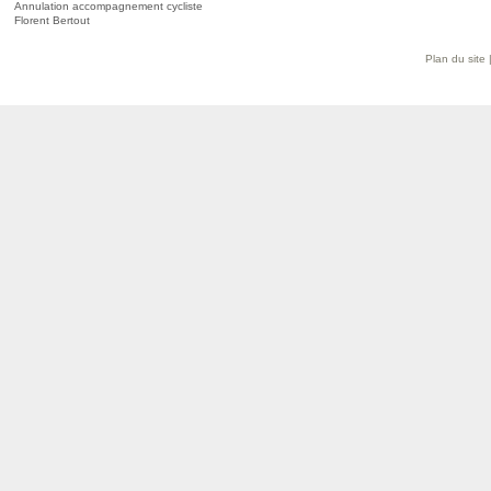
Annulation accompagnement cycliste
Florent Bertout
Plan du site