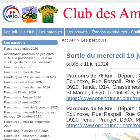
Aller
au
contenu
-
Accueil
Le club
Les parcours
Les brevets
Randos extérieures - Chal
Aller
Vous
au
Accueil
>
Les parcours
Dans
Les parcours
êtes
menu
la
ici
Parcours de juillet 2026
rubrique
principal
:
Sortie du mercredi 19 j
Modification parcours de juin 2026
:
-
suite à la participation du club au
challenge du Centre à Tranzault
publié le 11 juin 2024
Aller
Parcours juin 2026
à
Parcours du mois de Mai
Parcours de 76 km : Départ :
la
Rando cyclo KSB dimanche 19 Avril
Equinoxe, Rue Raspail, Rue 
Parcours mois d’avril 2026
recherche
D920, Tendu, D1A, Chasseneuil,
Parcours du mois de mars 2026
St Marcel, D920, TenduD40B, Fo
Parcours Février 2026
https://www.openrunner.com/ro
Parcours de Janvier 2026
Parcours décembre 2025
Parcours de 55 km : Départ :
Parcours du mois de Novembre 2025
Parcours du mercredi 1 octobre au
Equinoxe, Rue Raspail, Rue 
mercredi 29 octobre 2025
D920, Tendu, Prunget, D30A, M
Parcours du mois de septembre
https://www.openrunner.com/ro
2025
Sortie longue du 20 aout 2025
Parcours du dimanche 3 aout au
dimanche 31 aout 2025