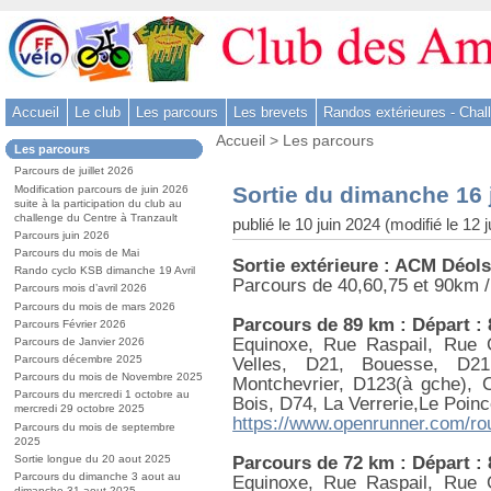
Aller
au
contenu
-
Accueil
Le club
Les parcours
Les brevets
Randos extérieures - Chal
Aller
Vous
au
Accueil
>
Les parcours
Dans
Les parcours
êtes
menu
la
ici
Parcours de juillet 2026
rubrique
principal
:
Sortie du dimanche 16 
Modification parcours de juin 2026
:
-
suite à la participation du club au
challenge du Centre à Tranzault
publié le 10 juin 2024 (modifié le 12 
Aller
Parcours juin 2026
à
Parcours du mois de Mai
Sortie extérieure : ACM Déols
la
Rando cyclo KSB dimanche 19 Avril
Parcours de 40,60,75 et 90km 
Parcours mois d’avril 2026
recherche
Parcours du mois de mars 2026
Parcours de 89 km : Départ :
Parcours Février 2026
Equinoxe, Rue Raspail, Rue 
Parcours de Janvier 2026
Parcours décembre 2025
Velles, D21, Bouesse, D21
Parcours du mois de Novembre 2025
Montchevrier, D123(à gche), 
Parcours du mercredi 1 octobre au
Bois, D74, La Verrerie,Le Poinc
mercredi 29 octobre 2025
https://www.openrunner.com/ro
Parcours du mois de septembre
2025
Parcours de 72 km : Départ :
Sortie longue du 20 aout 2025
Parcours du dimanche 3 aout au
Equinoxe, Rue Raspail, Rue 
dimanche 31 aout 2025