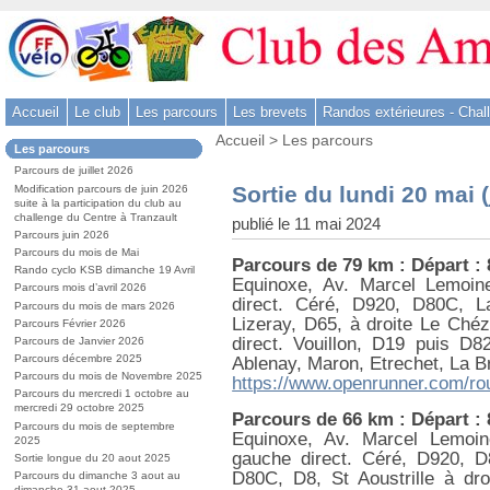
Aller
au
contenu
-
Accueil
Le club
Les parcours
Les brevets
Randos extérieures - Chal
Aller
Vous
au
Accueil
>
Les parcours
Dans
Les parcours
êtes
menu
la
ici
Parcours de juillet 2026
rubrique
principal
:
Sortie du lundi 20 mai (
Modification parcours de juin 2026
:
-
suite à la participation du club au
challenge du Centre à Tranzault
publié le 11 mai 2024
Aller
Parcours juin 2026
à
Parcours du mois de Mai
Parcours de 79 km : Départ :
la
Rando cyclo KSB dimanche 19 Avril
Equinoxe, Av. Marcel Lemoin
Parcours mois d’avril 2026
recherche
direct. Céré, D920, D80C, L
Parcours du mois de mars 2026
Lizeray, D65, à droite Le Chéz
Parcours Février 2026
direct. Vouillon, D19 puis D
Parcours de Janvier 2026
Parcours décembre 2025
Ablenay, Maron, Etrechet, La B
Parcours du mois de Novembre 2025
https://www.openrunner.com/ro
Parcours du mercredi 1 octobre au
mercredi 29 octobre 2025
Parcours de 66 km : Départ :
Parcours du mois de septembre
Equinoxe, Av. Marcel Lemoin
2025
gauche direct. Céré, D920, 
Sortie longue du 20 aout 2025
D80C, D8, St Aoustrille à dr
Parcours du dimanche 3 aout au
dimanche 31 aout 2025