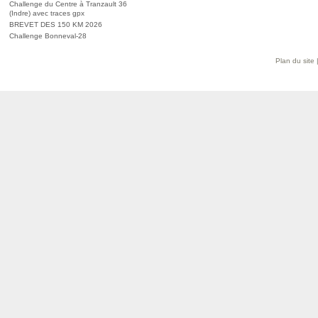
Challenge du Centre à Tranzault 36
(Indre) avec traces gpx
BREVET DES 150 KM 2026
Challenge Bonneval-28
Plan du site