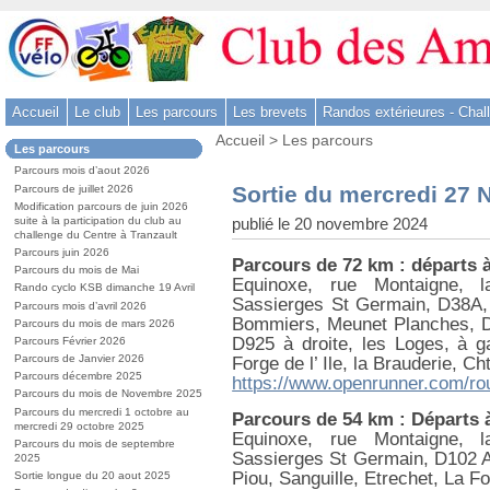
Aller
au
contenu
-
Accueil
Le club
Les parcours
Les brevets
Randos extérieures - Chal
Aller
Vous
au
Accueil
>
Les parcours
Dans
Les parcours
êtes
menu
la
ici
Parcours mois d’aout 2026
rubrique
principal
:
Sortie du mercredi 27
Parcours de juillet 2026
:
-
Modification parcours de juin 2026
publié le 20 novembre 2024
suite à la participation du club au
Aller
challenge du Centre à Tranzault
à
Parcours juin 2026
Parcours de 72 km : départs 
la
Parcours du mois de Mai
Equinoxe, rue Montaigne, la
Rando cyclo KSB dimanche 19 Avril
recherche
Sassierges St Germain, D38A, 
Parcours mois d’avril 2026
Bommiers, Meunet Planches, D
Parcours du mois de mars 2026
D925 à droite, les Loges, à g
Parcours Février 2026
Parcours de Janvier 2026
Forge de l’ Ile, la Brauderie, Ch
Parcours décembre 2025
https://www.openrunner.com/ro
Parcours du mois de Novembre 2025
Parcours du mercredi 1 octobre au
Parcours de 54 km : Départs 
mercredi 29 octobre 2025
Equinoxe, rue Montaigne, la
Parcours du mois de septembre
Sassierges St Germain, D102 A
2025
Piou, Sanguille, Etrechet, La For
Sortie longue du 20 aout 2025