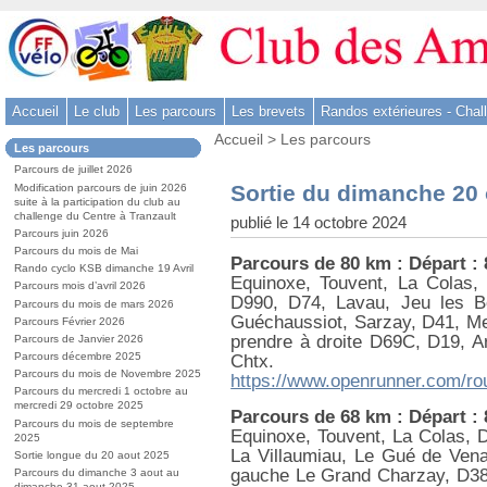
Aller
au
contenu
-
Accueil
Le club
Les parcours
Les brevets
Randos extérieures - Chal
Aller
Vous
au
Accueil
>
Les parcours
Dans
Les parcours
êtes
menu
la
ici
Parcours de juillet 2026
rubrique
principal
:
Sortie du dimanche 20 
Modification parcours de juin 2026
:
-
suite à la participation du club au
challenge du Centre à Tranzault
publié le 14 octobre 2024
Aller
Parcours juin 2026
à
Parcours du mois de Mai
Parcours de 80 km : Départ :
la
Rando cyclo KSB dimanche 19 Avril
Equinoxe, Touvent, La Colas, 
Parcours mois d’avril 2026
recherche
D990, D74, Lavau, Jeu les B
Parcours du mois de mars 2026
Guéchaussiot, Sarzay, D41, Mer
Parcours Février 2026
prendre à droite D69C, D19, Ar
Parcours de Janvier 2026
Parcours décembre 2025
Chtx.
Parcours du mois de Novembre 2025
https://www.openrunner.com/ro
Parcours du mercredi 1 octobre au
mercredi 29 octobre 2025
Parcours de 68 km : Départ :
Parcours du mois de septembre
Equinoxe, Touvent, La Colas, D
2025
La Villaumiau, Le Gué de Vena
Sortie longue du 20 aout 2025
gauche Le Grand Charzay, D38,
Parcours du dimanche 3 aout au
dimanche 31 aout 2025