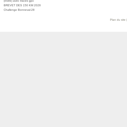
(Indre) avec traces gpx
BREVET DES 150 KM 2026
Challenge Bonneval-28
Plan du site