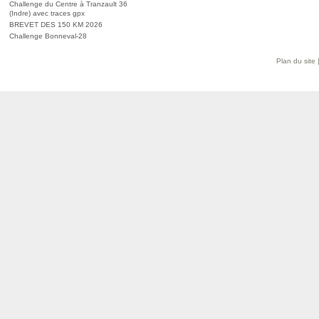
Challenge du Centre à Tranzault 36
(Indre) avec traces gpx
BREVET DES 150 KM 2026
Challenge Bonneval-28
Plan du site