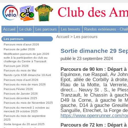
Aller
au
contenu
-
Accueil
Le club
Les parcours
Les brevets
Randos extérieures - Chal
Aller
Vous
au
Accueil
>
Les parcours
Dans
Les parcours
êtes
menu
la
ici
Parcours mois d’aout 2026
rubrique
principal
:
Sortie dimanche 29 Se
Parcours de juillet 2026
:
-
Modification parcours de juin 2026
publié le 23 septembre 2024
suite à la participation du club au
Aller
challenge du Centre à Tranzault
à
Parcours juin 2026
Parcours de 90 km : Départ à
la
Parcours du mois de Mai
Equinoxe, rue Raspail, Av John
Rando cyclo KSB dimanche 19 Avril
recherche
Epot, allée de Corbilly à droi
Parcours mois d’avril 2026
Riau de la Motte, la Verrer
Parcours du mois de mars 2026
direct... Neuvy St . S., le Pl
Parcours Février 2026
Parcours de Janvier 2026
Tranzault, le Chassin à gauc
Parcours décembre 2025
D49 la Corne, à gauche le M
Parcours du mois de Novembre 2025
gauche, D14 à gauche Greuille
Parcours du mercredi 1 octobre au
Sanguille, Etrechet, la Forge de
mercredi 29 octobre 2025
https://www.openrunner.com/ro
Parcours du mois de septembre
2025
Parcours de 72 km : Départ à
Sortie longue du 20 aout 2025