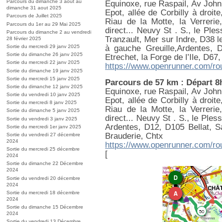
Parcours du dimanche 3 aout au
Equinoxe, rue Raspail, Av John
dimanche 31 aout 2025
Epot, allée de Corbilly à droi
Parcours de Juillet 2025
Riau de la Motte, la Verrer
Parcours du 1er au 29 Mai 2025
direct... Neuvy St . S., le Pl
Parcours du dimanche 2 au vendredi
Tranzault, Mer sur Indre, D38 
28 février 2025
à gauche Greuille,Ardentes, D
Sortie du mercredi 29 janv 2025
Sortie du dimanche 26 janv 2025
Etrechet, la Forge de l’Ile, D67
Sortie du mercredi 22 janv 2025
https://www.openrunner.com/ro
Sortie du dimanche 19 janv 2025
Sortie du mercredi 15 janv 2025
Parcours de 57 km : Départ 8
Sortie du dimanche 12 janv 2025
Equinoxe, rue Raspail, Av John
Sortie du vendredi 10 janv 2025
Epot, allée de Corbilly à droi
Sortie du mercredi 8 janv 2025
Riau de la Motte, la Verrer
Sortie du dimanche 5 janv 2025
direct... Neuvy St . S., le Pl
Sortie du vendredi 3 janv 2025
Ardentes, D12, D105 Bellat, San
Sortie du mercredi 1er janv 2025
Brauderie, Chtx
Sortie du vendredi 27 décembre
2024
https://www.openrunner.com/ro
Sortie du mercredi 25 décembre
[
2024
Sortie du dimanche 22 Décembre
2024
Sortie du vendredi 20 décembre
2024
Sortie du mercredi 18 décembre
2024
Sortie du dimanche 15 Décembre
2024
Sortie du vendredi 13 Décembre