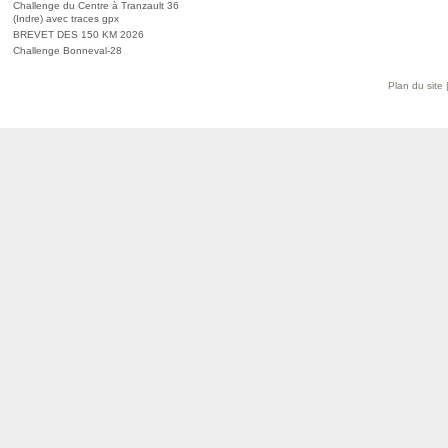
Challenge du Centre à Tranzault 36
(Indre) avec traces gpx
BREVET DES 150 KM 2026
Challenge Bonneval-28
Plan du site