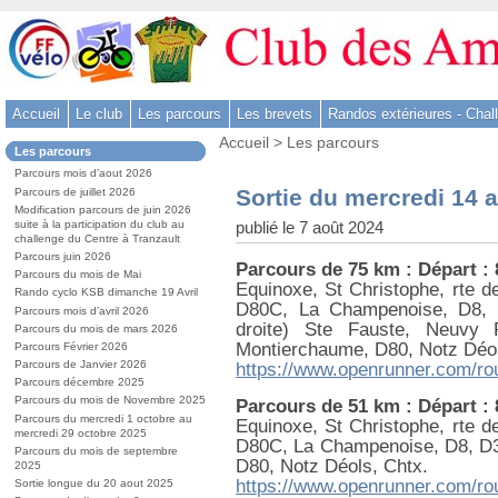
Aller
au
contenu
-
Accueil
Le club
Les parcours
Les brevets
Randos extérieures - Chal
Aller
Vous
au
Accueil
>
Les parcours
Dans
Les parcours
êtes
menu
la
ici
Parcours mois d’aout 2026
rubrique
principal
:
Sortie du mercredi 14 
Parcours de juillet 2026
:
-
Modification parcours de juin 2026
publié le 7 août 2024
suite à la participation du club au
Aller
challenge du Centre à Tranzault
à
Parcours juin 2026
Parcours de 75 km : Départ :
la
Parcours du mois de Mai
Equinoxe, St Christophe, rte de
Rando cyclo KSB dimanche 19 Avril
recherche
D80C, La Champenoise, D8, D
Parcours mois d’avril 2026
droite) Ste Fauste, Neuvy 
Parcours du mois de mars 2026
Montierchaume, D80, Notz Déol
Parcours Février 2026
Parcours de Janvier 2026
https://www.openrunner.com/ro
Parcours décembre 2025
Parcours du mois de Novembre 2025
Parcours de 51 km : Départ :
Parcours du mercredi 1 octobre au
Equinoxe, St Christophe, rte de
mercredi 29 octobre 2025
D80C, La Champenoise, D8, D3
Parcours du mois de septembre
D80, Notz Déols, Chtx.
2025
https://www.openrunner.com/ro
Sortie longue du 20 aout 2025