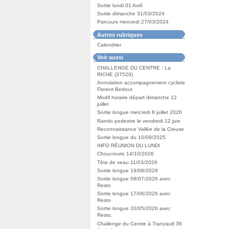
Sortie lundi 01 Avril
Sortie dimanche 31/03/2024
Parcours mercredi 27/03/2024
Autres rubriques
Calendrier
Voir aussi
CHALLENGE DU CENTRE : La
RICHE (37520)
Annulation accompagnement cycliste
Florent Bertout
Modif horaire départ dimanche 12
juillet
Sortie longue mercredi 8 juillet 2026
Rando pedestre le vendredi 12 juin
Reconnaissance Vallée de la Creuse
Sortie longue du 10/09/2025
INFO RÉUNION DU LUNDI
Choucroute 14/10/2026
Tête de veau 11/03/2026
Sortie longue 19/08/2026
Sortie longue 08/07/2026 avec
Resto
Sortie longue 17/06/2026 avec
Resto
Sortie longue 20/05/2026 avec
Resto.
Challenge du Centre à Tranzault 36