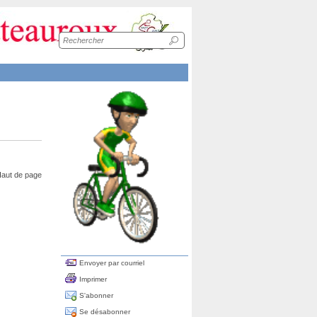
Recherche
sur
le
site
aut de page
Envoyer par courriel
Imprimer
S'abonner
Se désabonner