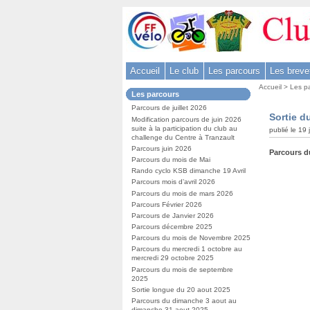
Aller
au
contenu
-
Accueil
Le club
Les parcours
Les breve
Aller
Vous
au
Accueil
>
Les p
Dans
Les parcours
êtes
menu
la
ici
Parcours de juillet 2026
rubrique
principal
Sortie d
:
Modification parcours de juin 2026
:
-
suite à la participation du club au
publié le 19
challenge du Centre à Tranzault
Aller
Parcours juin 2026
Parcours d
à
Parcours du mois de Mai
la
Rando cyclo KSB dimanche 19 Avril
Parcours mois d’avril 2026
recherche
Parcours du mois de mars 2026
Parcours Février 2026
Parcours de Janvier 2026
Parcours décembre 2025
Parcours du mois de Novembre 2025
Parcours du mercredi 1 octobre au
mercredi 29 octobre 2025
Parcours du mois de septembre
2025
Sortie longue du 20 aout 2025
Parcours du dimanche 3 aout au
dimanche 31 aout 2025