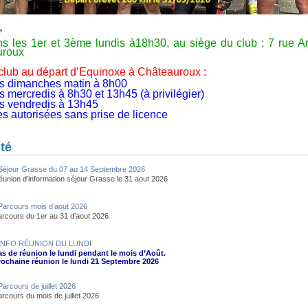
s
s les 1er et 3ème lundis à18h30, au siège du club : 7 rue 
uroux
 club au départ d’Equinoxe à Châteauroux :
les dimanches matin à 8h00
es mercredis à 8h30 et 13h45 (à privilégier)
les vendredis à 13h45
ies autorisées sans prise de licence
ité
Séjour Grasse du 07 au 14 Septembre 2026
éunion d’information séjour Grasse le 31 aout 2026
Parcours mois d’aout 2026
arcours du 1er au 31 d’aout 2026
INFO RÉUNION DU LUNDI
as de réunion le lundi pendant le mois d’Août.
rochaine réunion le lundi 21 Septembre 2026
Parcours de juillet 2026
rcours du mois de juillet 2026