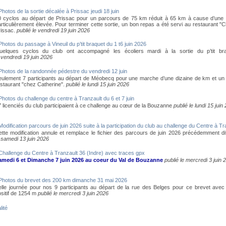
Photos de la sortie décalée à Prissac jeudi 18 juin
0 cyclos au départ de Prissac pour un parcours de 75 km réduit à 65 km à cause d’une
rticulièrement élevée. Pour terminer cette sortie, un bon repas a été servi au restaurant "
rissac.
publié le vendredi 19 juin 2026
Photos du passage à Vineuil du p’tit braquet du 1 t6 juin 2026
uelques cyclos du club ont accompagné les écoliers mardi à la sortie du p’tit br
 vendredi 19 juin 2026
Photos de la randonnée pédestre du vendredi 12 juin
eulement 7 participants au départ de Méobecq pour une marche d’une dizaine de km et un
estaurant "chez Catherine".
publié le lundi 15 juin 2026
Photos du challenge du centre à Tranzault du 6 et 7 juin
 licenciés du club participaient à ce challenge au cœur de la Bouzanne
publié le lundi 15 juin
Modification parcours de juin 2026 suite à la participation du club au challenge du Centre à Tr
ette modification annule et remplace le fichier des parcours de juin 2026 précédemment di
 samedi 13 juin 2026
Challenge du Centre à Tranzault 36 (Indre) avec traces gpx
amedi 6 et Dimanche 7 juin 2026 au coeur du Val de Bouzanne
publié le mercredi 3 juin 
Photos du brevet des 200 km dimanche 31 mai 2026
elle journée pour nos 9 participants au départ de la rue des Belges pour ce brevet avec
sitif de 1254 m
publié le mercredi 3 juin 2026
lité