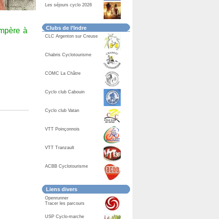
Les séjours cyclo 2026
Clubs de l’Indre
Ampère à
CLC Argenton sur Creuse
Chabris Cyclotourisme
COMC La Châtre
Cyclo club Cabouin
Cyclo club Vatan
VTT Poinçonnois
VTT Tranzault
ACBB Cyclotourisme
Liens divers
Openrunner
Tracer les parcours
USP Cyclo-marche