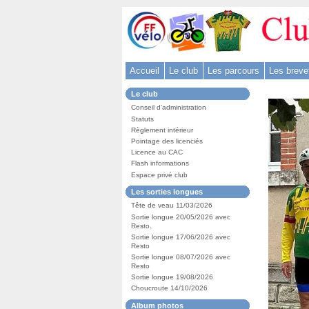
Aller
au
contenu
-
Accueil
Le club
Les parcours
Les breve
Aller
au
Dans
Le club
menu
la
CAC
Bienven
Conseil d’administration
rubrique
principal
:
Statuts
-
Règlement intérieur
Pointage des licenciés
Aller
Licence au CAC
à
Flash informations
la
Espace privé club
recherche
Dans
Les sorties longues
la
Tête de veau 11/03/2026
rubrique
:
Sortie longue 20/05/2026 avec
Resto.
Sortie longue 17/06/2026 avec
Resto
Sortie longue 08/07/2026 avec
Resto
Sortie longue 19/08/2026
Choucroute 14/10/2026
Dans
Album photos