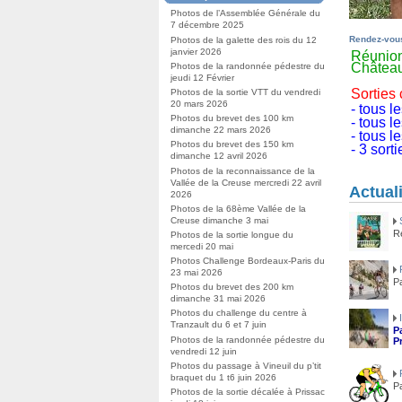
la
Photos de l’Assemblée Générale du
rubrique
7 décembre 2025
:
Rendez-vou
Photos de la galette des rois du 12
Rendez-
janvier 2026
Réunion
vous
Châtea
Photos de la randonnée pédestre du
jeudi 12 Février
Sorties
Photos de la sortie VTT du vendredi
20 mars 2026
- tous 
Photos du brevet des 100 km
- tous l
dimanche 22 mars 2026
- tous 
Photos du brevet des 150 km
- 3 sort
dimanche 12 avril 2026
Photos de la reconnaissance de la
Vallée de la Creuse mercredi 22 avril
Actual
2026
Photos de la 68ème Vallée de la
Creuse dimanche 3 mai
R
Photos de la sortie longue du
mercedi 20 mai
Photos Challenge Bordeaux-Paris du
23 mai 2026
P
Photos du brevet des 200 km
dimanche 31 mai 2026
Photos du challenge du centre à
Tranzault du 6 et 7 juin
P
Photos de la randonnée pédestre du
P
vendredi 12 juin
Photos du passage à Vineuil du p’tit
braquet du 1 t6 juin 2026
Pa
Photos de la sortie décalée à Prissac