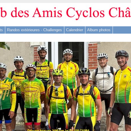
ts
Randos extérieures - Challenges
Calendrier
Album photos
ue