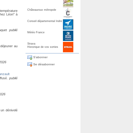
Châteauroux métropole
 température
Chez Léon" à
Conseil départemental Indre
aquet
publié
Météo France
Strava
 déjeuner au
Historique de vos sorties
S'abonner
 2026
Se désabonner
anzault
ffusé.
publié
2026
 un dénivelé